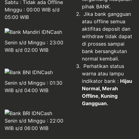
Sabtu : Tidak ada Offline
pihak BANK.
Minggu : 00:00 WIB s/d
Jika bank gangguan
05:00 WIB
atau offline semua
aktifitas deposit dan
withdraw tidak dapat
Senin s/d Minggu : 23:00
di prosses sampai
WIB s/d 02:00 WIB
bank bersangkutan
normal kembali.
Perhatikan status
warna atau lampu
indikator bank :
Hijau
Senin s/d Minggu : 01:30
Normal, Merah
WIB s/d 04:00 WIB
Offline, Kuning
Gangguan.
Senin s/d Minggu : 22:00
WIB s/d 06:00 WIB