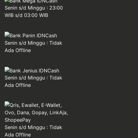
Senin s/d Minggu : 23:00
WIB s/d 03:00 WIB
Senin s/d Minggu : Tidak
Ada Offline
Senin s/d Minggu : Tidak
Ada Offline
Senin s/d Minggu : Tidak
Ada Offline