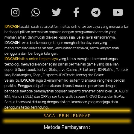
IDNCASH
adalah salah satu platform situs online terpercaya yang menawarkan
berbagai pilihan permainan populer dengan pengalaman bermain yang
nyaman, aman, dan mudah diakses kapan saja. Sejak awal kehadirannya,
IDNCASH
terus berkembang dengan menghadirkan layanan yang
mengutamakan kualitas sistem, kemudahan transaksi, serta kenyamanan
pengguna dari berbagai kalangan.
IDNCASH
situs online terpercaya
yang terus mengikuti perkembangan
teknologi, menyediakan beragam pilihan permainan game yang disajikan
seperti Sportbook, Idnlive, Slots, Live Casino , E-Lottery , IDNRaffle , Tembak
ikan, Bolatangkas, Togel, E-sports, IDNTrade, Idnrng dan Poker.
Selain itu,
IDNCASH
juga dikenal memiliki sistem transaksi yang fleksibel dan
praktis. Pengguna dapat melakukan deposit maupun penarikan dengan
berbagai metode pembayaran populer seperti transfer bank lokal (BCA, BRI,
BNI, Mandiri, DLL) dan QRPay serta e-wallet seperti OVO, Dana, dan GoPay.
Semua transaksi didukung dengan sistem keamanan yang menjaga data
pengguna tetap terlindungi.
BACA LEBIH LENGKAP
Metode Pembayaran :