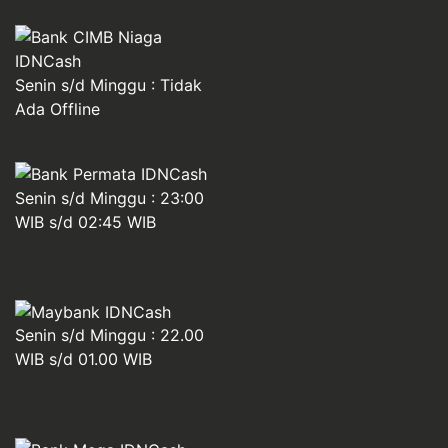
Senin s/d Minggu : Tidak
Ada Offline
Senin s/d Minggu : 23:00
WIB s/d 02:45 WIB
Senin s/d Minggu : 22.00
WIB s/d 01.00 WIB