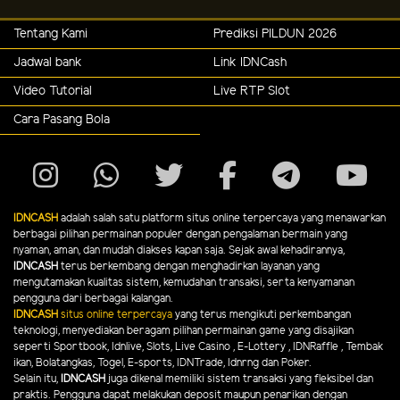
Tentang Kami
Prediksi PILDUN 2026
Jadwal bank
Link IDNCash
Video Tutorial
Live RTP Slot
Cara Pasang Bola
IDNCASH
adalah salah satu platform situs online terpercaya yang menawarkan
berbagai pilihan permainan populer dengan pengalaman bermain yang
nyaman, aman, dan mudah diakses kapan saja. Sejak awal kehadirannya,
IDNCASH
terus berkembang dengan menghadirkan layanan yang
mengutamakan kualitas sistem, kemudahan transaksi, serta kenyamanan
pengguna dari berbagai kalangan.
IDNCASH
situs online terpercaya
yang terus mengikuti perkembangan
teknologi, menyediakan beragam pilihan permainan game yang disajikan
seperti Sportbook, Idnlive, Slots, Live Casino , E-Lottery , IDNRaffle , Tembak
ikan, Bolatangkas, Togel, E-sports, IDNTrade, Idnrng dan Poker.
Selain itu,
IDNCASH
juga dikenal memiliki sistem transaksi yang fleksibel dan
praktis. Pengguna dapat melakukan deposit maupun penarikan dengan